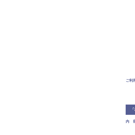
ご利
「
内 