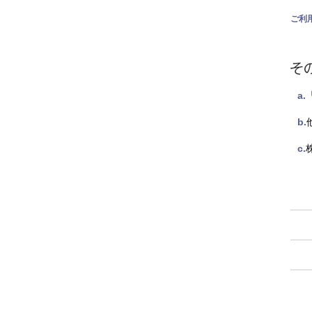
ご利
a.
b.
c.