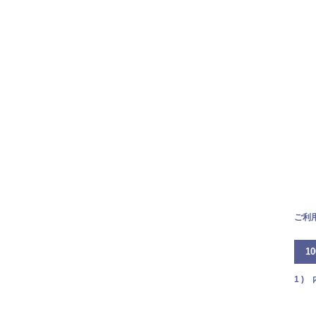
ご利
1
1 )