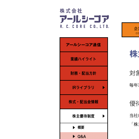
毎年
当社
「株