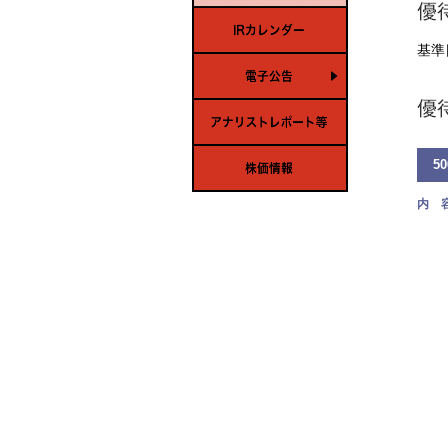
基準
5
内 