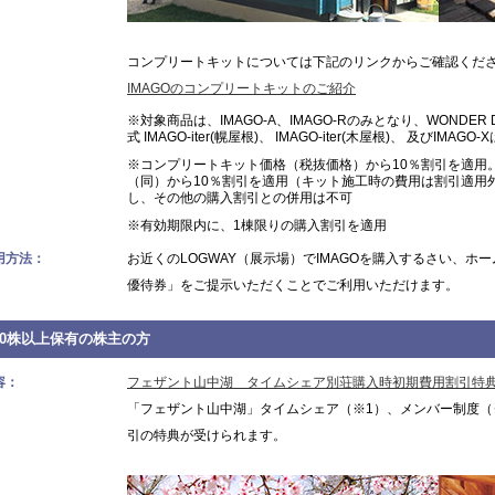
コンプリートキットについては下記のリンクからご確認くだ
IMAGOのコンプリートキットのご紹介
※対象商品は、IMAGO-A、IMAGO-Rのみとなり、WONDER D
式 IMAGO-iter(幌屋根)、 IMAGO-iter(木屋根)、 及びIMAGO
※コンプリートキット価格（税抜価格）から10％割引を適用。
（同）から10％割引を適用（キット施工時の費用は割引適用外
し、その他の購入割引との併用は不可
※有効期限内に、1棟限りの購入割引を適用
用方法：
お近くのLOGWAY（展示場）でIMAGOを購入するさい、
優待券」をご提示いただくことでご利用いただけます。
00株以上保有の株主の方
容：
フェザント山中湖 タイムシェア別荘購入時初期費用割引特
「フェザント山中湖」タイムシェア（※1）、メンバー制度（
引の特典が受けられます。