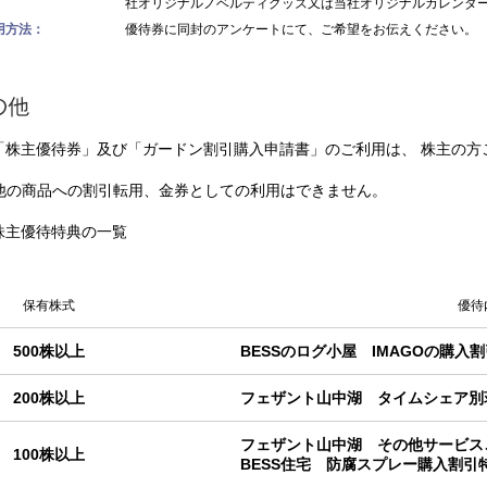
社オリジナルノベルティグッズ又は当社オリジナルカレンダー
用方法：
優待券に同封のアンケートにて、ご希望をお伝えください。
「株主優待券」及び「ガードン割引購入申請書」のご利用は、 株主の方
他の商品への割引転用、金券としての利用はできません。
株主優待特典の一覧
保有株式
優待
500株以上
BESSのログ小屋 IMAGOの購入
200株以上
フェザント山中湖 タイムシェア別
フェザント山中湖 その他サービス
100株以上
BESS住宅 防腐スプレー購入割引