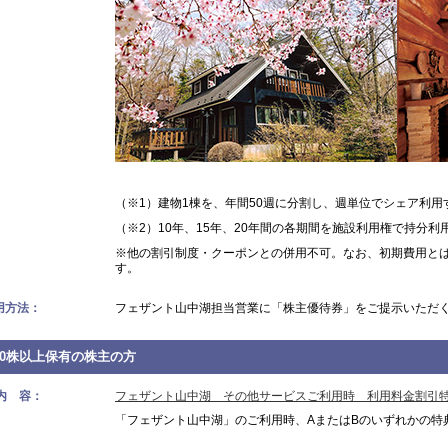
（※1）建物1棟を、年間50週に分割し、週単位でシェア利用
（※2）10年、15年、20年間の各期間を施設利用権で持分利
※他の割引制度・クーポンとの併用不可。なお、初期費用と
す。
用方法：
フェザント山中湖担当営業に「株主優待券」をご提示いただ
00株以上保有の株主の方
 内 容：
フェザント山中湖 その他サービスご利用時 利用料金割引
「フェザント山中湖」のご利用時、AまたはBのいずれかの特