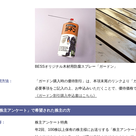
BESSオリジナル木材用防腐スプレー「ガードン」
用方法：
「ガードン購入時の優待割引」は、本項末尾のリンクより「
必要事項をご記入の上、お申込みいただくことで、優待価格
《ガードン割引購入申込書はこちら》
株主アンケート」で希望された株主の方
容：
株主アンケート特典
年2回、100株以上保有の株主様にお送りする「株主アンケ