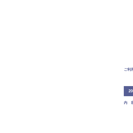
ご利
2
内 